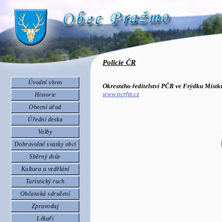
Policie ČR
Úvodní slovo
Okresního ředitelství PČR ve Frýdku Místk
www.pcrfm.cz
Historie
Obecní úřad
Úřední deska
Volby
Dobrovolné svazky obcí
Sběrný dvůr
Kultura a vzdělání
Turistický ruch
Občanská sdružení
Zpravodaj
Lékaři