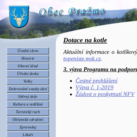
Dotace na kotle
Úvodní slovo
Aktuální informace o kotlíkov
topeniste.msk.cz
.
Historie
Obecní úřad
3. výzva Programu na podporu
Úřední deska
Čestné prohlášení
Volby
Výzva č. 1-2019
Dobrovolné svazky obcí
Žádost o poskytnutí NFV
Sběrný dvůr
Kultura a vzdělání
Turistický ruch
Občanská sdružení
Zpravodaj
Lékaři