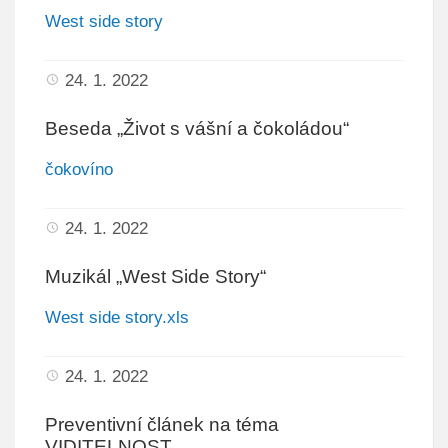
West side story
Mateřská škola
Střednědobé výhledy rozpočtu
24. 1. 2022
Rozpočet
Beseda „Život s vášní a čokoládou“
ZASTUPITELSTVO
čokovíno
DOBROVOLNÉ SVAZKY OBCÍ
Svazek obcí Morávka – Pražmo
24. 1. 2022
Střednědobé výhledy rozpočtu
Muzikál „West Side Story“
Rozpočet
Rozpočtová opatření
West side story.xls
Rozpočtové provizorium
Závěrečný účet
24. 1. 2022
Sdružení obcí povodí Morávky
Preventivní článek na téma
Region Slezská brána
VIDITELNOST