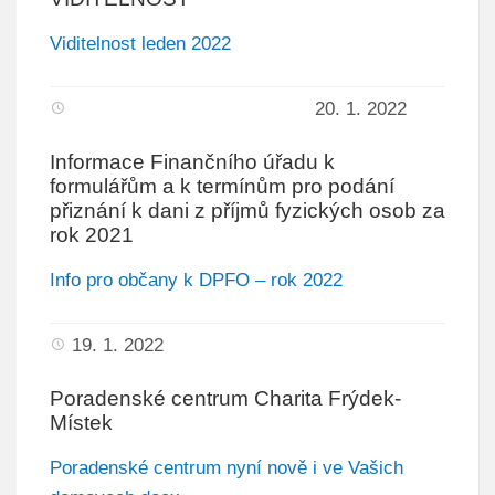
SDRUŽENÍ A SPOLKY
Viditelnost leden 2022
PARTNERSKÉ MĚSTO NIEMODLIN
20. 1. 2022
ÚZEMNÍ PLÁN
STRATEGICKÝ PLÁN
Informace Finančního úřadu k
formulářům a k termínům pro podání
PROFIL ZADAVATELE
přiznání k dani z příjmů fyzických osob za
rok 2021
REALIZOVANÉ PROJEKTY
Info pro občany k DPFO – rok 2022
19. 1. 2022
Poradenské centrum Charita Frýdek-
Místek
Poradenské centrum nyní nově i ve Vašich