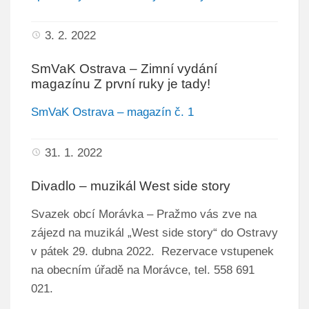
2020
1998 – 1999
2019
3. 2. 2022
HOTEL TRAVNÝ, S.R.O.
2018
2017
SmVaK Ostrava – Zimní vydání
FOTO A VIDEO
magazínu Z první ruky je tady!
2016
Fotogalerie Rajče
2015
SmVaK Ostrava – magazín č. 1
Fotogalerie Facebook
2014
YouTube kanál
31. 1. 2022
2013
Pražmovské veselení
Závěrečný účet
Parohatá města
Divadlo – muzikál West side story
Pražmovské veselení
2020
Svazek obcí Morávka – Pražmo vás zve na
2019
HYMNA PRAŽMA
zájezd na muzikál „West side story“ do Ostravy
2018
v pátek 29. dubna 2022. Rezervace vstupenek
na obecním úřadě na Morávce, tel. 558 691
2017
021.
2016