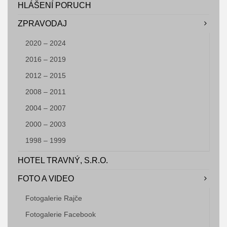
HLÁŠENÍ PORUCH
Mateřská škola
ZPRAVODAJ
Střednědobé výhledy rozpočtu
2020 – 2024
Rozpočet
2016 – 2019
ZASTUPITELSTVO
2012 – 2015
DOBROVOLNÉ SVAZKY OBCÍ
2008 – 2011
Svazek obcí Morávka – Pražmo
2004 – 2007
2000 – 2003
Střednědobé výhledy rozpočtu
1998 – 1999
Rozpočet
Rozpočtová opatření
HOTEL TRAVNÝ, S.R.O.
Rozpočtové provizorium
FOTO A VIDEO
Závěrečný účet
Fotogalerie Rajče
Sdružení obcí povodí Morávky
Fotogalerie Facebook
Region Slezská brána