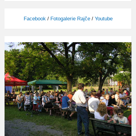
Facebook
/
Fotogalerie Rajče
/
Youtube