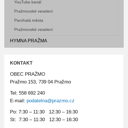
YouTube kanál
SDRUŽENÍ A SPOLKY
Pražmovské veselení
PARTNERSKÉ MĚSTO NIEMODLIN
Parohatá města
Pražmovské veselení
ÚZEMNÍ PLÁN
STRATEGICKÝ PLÁN
HYMNA PRAŽMA
PROFIL ZADAVATELE
REALIZOVANÉ PROJEKTY
KONTAKT
OBEC PRAŽMO
Pražmo 153, 739 04 Pražmo
Tel: 558 692 240
E-mail:
podatelna@prazmo.cz
Po: 7:30 – 11:30 12:30 – 16:30
St: 7:30 – 11:30 12:30 – 16:30